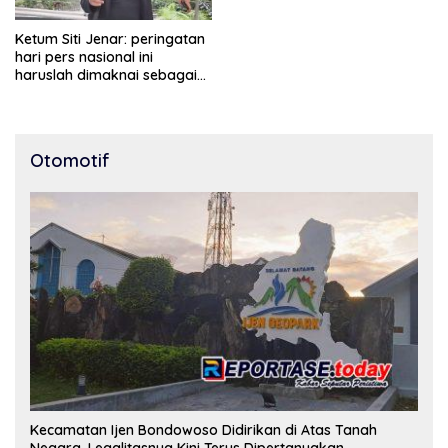
Ketum Siti Jenar: peringatan
hari pers nasional ini
haruslah dimaknai sebagai
bentuk penghargaan atas
peran pers dalam
mencerdaskan bangsa dan
menjaga demokrasi
Otomotif
Indonesia.
Kecamatan Ijen Bondowoso Didirikan di Atas Tanah
Negara, Legalitasnya Kini Terus Dipertanyakan