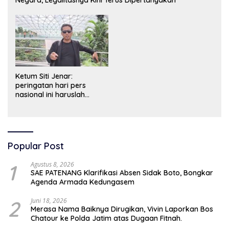
Ketum Siti Jenar:
peringatan hari pers
nasional ini haruslah
dimaknai sebagai bentuk
penghargaan atas peran
pers dalam mencerdaskan
bangsa dan menjaga
demokrasi Indonesia.
Popular Post
1
Agustus 8, 2026
SAE PATENANG Klarifikasi Absen Sidak Boto, Bongkar
Agenda Armada Kedungasem
2
Juni 18, 2026
Merasa Nama Baiknya Dirugikan, Vivin Laporkan Bos
Chatour ke Polda Jatim atas Dugaan Fitnah.