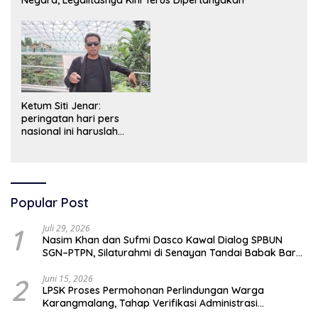
Ketum Siti Jenar:
peringatan hari pers
nasional ini haruslah
dimaknai sebagai bentuk
penghargaan atas peran
pers dalam mencerdaskan
bangsa dan menjaga
demokrasi Indonesia.
Popular Post
1
Juli 29, 2026
Nasim Khan dan Sufmi Dasco Kawal Dialog SPBUN
SGN–PTPN, Silaturahmi di Senayan Tandai Babak Baru
Hubungan Industrial
2
Juni 15, 2026
LPSK Proses Permohonan Perlindungan Warga
Karangmalang, Tahap Verifikasi Administrasi
Berlangsung