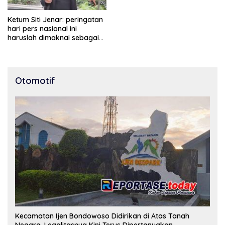
Ketum Siti Jenar: peringatan
hari pers nasional ini
haruslah dimaknai sebagai
bentuk penghargaan atas
peran pers dalam
mencerdaskan bangsa dan
menjaga demokrasi
Otomotif
Indonesia.
Kecamatan Ijen Bondowoso Didirikan di Atas Tanah
Negara, Legalitasnya Kini Terus Dipertanyakan