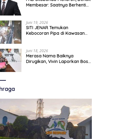
Membesar: Saatnya Berhenti
Mencari Alasan dan Mulai
Membangun Akuntabilitas.
Juni 19, 2026
SITI JENAR Temukan
Kebocoran Pipa di Kawasan
Mangrove, Minta Pemerintah
Turun Tangan
Juni 18, 2026
Merasa Nama Baiknya
Dirugikan, Vivin Laporkan Bos
Chatour ke Polda Jatim atas
Dugaan Fitnah.
hraga