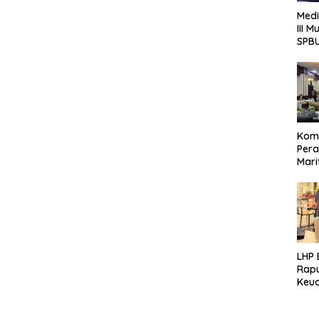
Medi
III 
SPB
Komi
Pera
Mari
Rese
Jawa
LHP
Rap
Keua
Pote
Terk