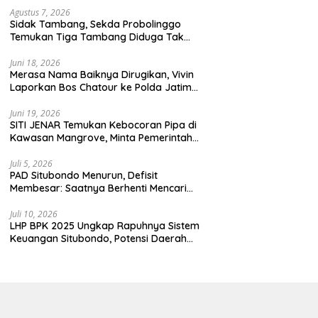
enjaga demokrasi
Agustus 7, 2026
donesia.
Sidak Tambang, Sekda Probolinggo
Temukan Tiga Tambang Diduga Tak
Berizin
Juni 18, 2026
Merasa Nama Baiknya Dirugikan, Vivin
Laporkan Bos Chatour ke Polda Jatim
atas Dugaan Fitnah.
Juni 19, 2026
SITI JENAR Temukan Kebocoran Pipa di
Kawasan Mangrove, Minta Pemerintah
Turun Tangan
Juli 5, 2026
PAD Situbondo Menurun, Defisit
Membesar: Saatnya Berhenti Mencari
Alasan dan Mulai Membangun
Akuntabilitas.
Juli 10, 2026
LHP BPK 2025 Ungkap Rapuhnya Sistem
Keuangan Situbondo, Potensi Daerah
Belum Terkelola Maksimal