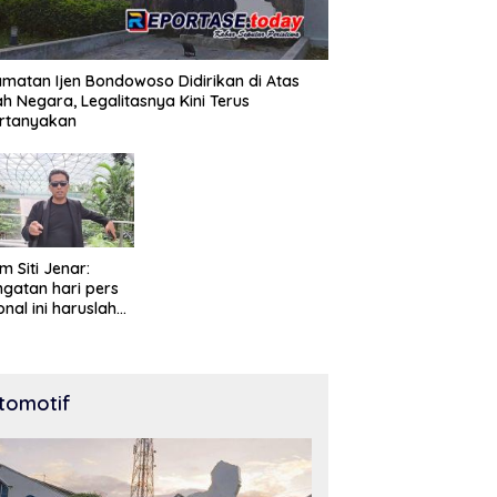
matan Ijen Bondowoso Didirikan di Atas
h Negara, Legalitasnya Kini Terus
ertanyakan
m Siti Jenar:
ngatan hari pers
onal ini haruslah
knai sebagai
tuk penghargaan
 peran pers
am mencerdaskan
tomotif
gsa dan menjaga
krasi Indonesia.