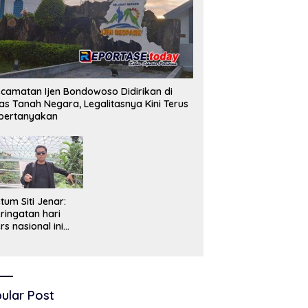
camatan Ijen Bondowoso Didirikan di
as Tanah Negara, Legalitasnya Kini Terus
pertanyakan
tum Siti Jenar:
ringatan hari
rs nasional ini
ruslah dimaknai
bagai bentuk
enghargaan atas
ran pers dalam
encerdaskan
ular Post
angsa dan