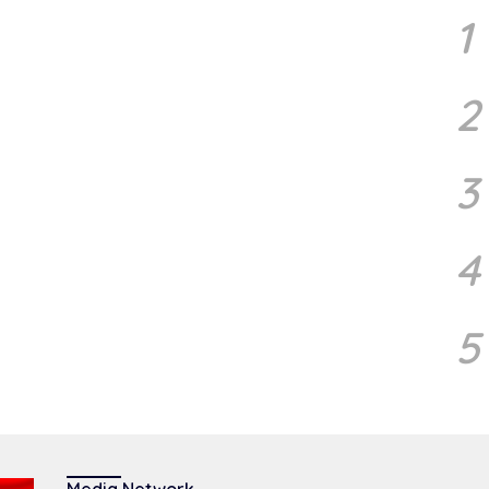
m
1
In
2
3
4
5