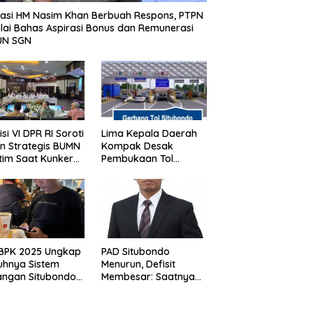
asi HM Nasim Khan Berbuah Respons, PTPN
Mulai Bahas Aspirasi Bonus dan Remunerasi
UN SGN
si VI DPR RI Soroti
Lima Kepala Daerah
n Strategis BUMN
Kompak Desak
tim Saat Kunker
Pembukaan Tol
s di Surabaya,
Prosiwangi, HM Nasim
 Timur Siang Ini
Khan Kawal Aspirasi
ke Pemerintah Pusat
 BPK 2025 Ungkap
PAD Situbondo
uhnya Sistem
Menurun, Defisit
ngan Situbondo,
Membesar: Saatnya
nsi Daerah Belum
Berhenti Mencari
elola Maksimal
Alasan dan Mulai