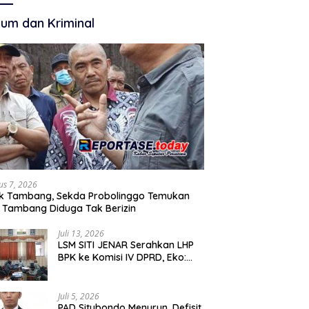
Membangun
Akuntabilitas.
um dan Kriminal
us 7, 2026
k Tambang, Sekda Probolinggo Temukan
 Tambang Diduga Tak Berizin
Juli 13, 2026
LSM SITI JENAR Serahkan LHP
BPK ke Komisi IV DPRD, Eko:
Pengawasan Harus Berdiri di
Atas Data, Bukan Persepsi
Juli 5, 2026
PAD Situbondo Menurun, Defisit