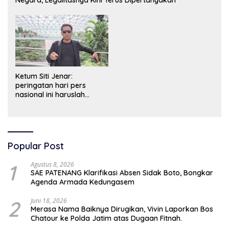
Ketum Siti Jenar:
peringatan hari pers
nasional ini haruslah
dimaknai sebagai bentuk
penghargaan atas peran
pers dalam mencerdaskan
bangsa dan menjaga
demokrasi Indonesia.
Popular Post
1
Agustus 8, 2026
SAE PATENANG Klarifikasi Absen Sidak Boto, Bongkar
Agenda Armada Kedungasem
2
Juni 18, 2026
Merasa Nama Baiknya Dirugikan, Vivin Laporkan Bos
Chatour ke Polda Jatim atas Dugaan Fitnah.