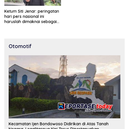
Ketum Siti Jenar: peringatan
hari pers nasional ini
haruslah dimaknai sebagai
bentuk penghargaan atas
peran pers dalam
mencerdaskan bangsa dan
menjaga demokrasi
Otomotif
Indonesia.
Kecamatan Ijen Bondowoso Didirikan di Atas Tanah
Negara, Legalitasnya Kini Terus Dipertanyakan