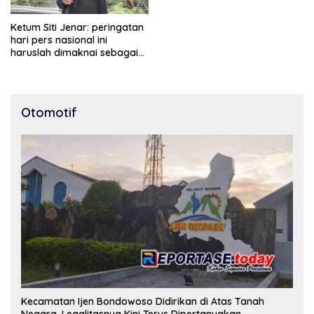
Ketum Siti Jenar: peringatan
hari pers nasional ini
haruslah dimaknai sebagai
bentuk penghargaan atas
peran pers dalam
mencerdaskan bangsa dan
menjaga demokrasi
Otomotif
Indonesia.
Kecamatan Ijen Bondowoso Didirikan di Atas Tanah
Negara, Legalitasnya Kini Terus Dipertanyakan