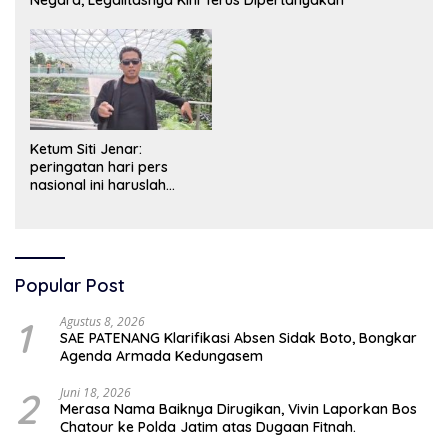
Ketum Siti Jenar:
peringatan hari pers
nasional ini haruslah
dimaknai sebagai bentuk
penghargaan atas peran
pers dalam mencerdaskan
bangsa dan menjaga
demokrasi Indonesia.
Popular Post
1
Agustus 8, 2026
SAE PATENANG Klarifikasi Absen Sidak Boto, Bongkar
Agenda Armada Kedungasem
2
Juni 18, 2026
Merasa Nama Baiknya Dirugikan, Vivin Laporkan Bos
Chatour ke Polda Jatim atas Dugaan Fitnah.