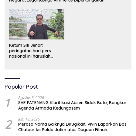
Ketum Siti Jenar:
peringatan hari pers
nasional ini haruslah
dimaknai sebagai bentuk
penghargaan atas peran
pers dalam mencerdaskan
bangsa dan menjaga
demokrasi Indonesia.
Popular Post
1
Agustus 8, 2026
SAE PATENANG Klarifikasi Absen Sidak Boto, Bongkar
Agenda Armada Kedungasem
2
Juni 18, 2026
Merasa Nama Baiknya Dirugikan, Vivin Laporkan Bos
Chatour ke Polda Jatim atas Dugaan Fitnah.