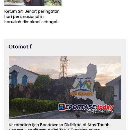
Ketum Siti Jenar: peringatan
hari pers nasional ini
haruslah dimaknai sebagai
bentuk penghargaan atas
peran pers dalam
mencerdaskan bangsa dan
menjaga demokrasi
Otomotif
Indonesia.
Kecamatan Ijen Bondowoso Didirikan di Atas Tanah
Negara, Legalitasnya Kini Terus Dipertanyakan