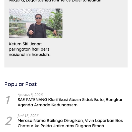
Ketum Siti Jenar:
peringatan hari pers
nasional ini haruslah
dimaknai sebagai bentuk
penghargaan atas peran
pers dalam mencerdaskan
bangsa dan menjaga
demokrasi Indonesia.
Popular Post
1
Agustus 8, 2026
SAE PATENANG Klarifikasi Absen Sidak Boto, Bongkar
Agenda Armada Kedungasem
2
Juni 18, 2026
Merasa Nama Baiknya Dirugikan, Vivin Laporkan Bos
Chatour ke Polda Jatim atas Dugaan Fitnah.