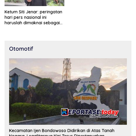
Ketum Siti Jenar: peringatan
hari pers nasional ini
haruslah dimaknai sebagai
bentuk penghargaan atas
peran pers dalam
mencerdaskan bangsa dan
menjaga demokrasi
Otomotif
Indonesia.
Kecamatan Ijen Bondowoso Didirikan di Atas Tanah
Negara, Legalitasnya Kini Terus Dipertanyakan