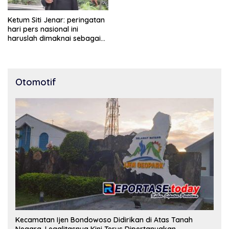
Ketum Siti Jenar: peringatan
hari pers nasional ini
haruslah dimaknai sebagai
bentuk penghargaan atas
peran pers dalam
mencerdaskan bangsa dan
menjaga demokrasi
Otomotif
Indonesia.
Kecamatan Ijen Bondowoso Didirikan di Atas Tanah
Negara, Legalitasnya Kini Terus Dipertanyakan