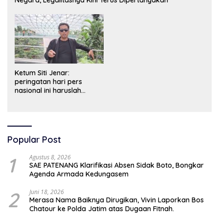
Ketum Siti Jenar:
peringatan hari pers
nasional ini haruslah
dimaknai sebagai bentuk
penghargaan atas peran
pers dalam mencerdaskan
bangsa dan menjaga
demokrasi Indonesia.
Popular Post
1
Agustus 8, 2026
SAE PATENANG Klarifikasi Absen Sidak Boto, Bongkar
Agenda Armada Kedungasem
2
Juni 18, 2026
Merasa Nama Baiknya Dirugikan, Vivin Laporkan Bos
Chatour ke Polda Jatim atas Dugaan Fitnah.