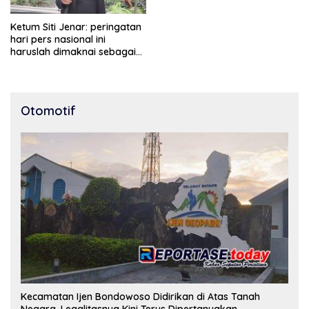
Ketum Siti Jenar: peringatan
hari pers nasional ini
haruslah dimaknai sebagai
bentuk penghargaan atas
peran pers dalam
mencerdaskan bangsa dan
menjaga demokrasi
Otomotif
Indonesia.
Kecamatan Ijen Bondowoso Didirikan di Atas Tanah
Negara, Legalitasnya Kini Terus Dipertanyakan