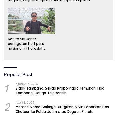
Ketum Siti Jenar:
peringatan hari pers
nasional ini haruslah
dimaknai sebagai bentuk
penghargaan atas peran
pers dalam mencerdaskan
bangsa dan menjaga
demokrasi Indonesia.
Popular Post
1
Agustus 7, 2026
Sidak Tambang, Sekda Probolinggo Temukan Tiga
Tambang Diduga Tak Berizin
2
Juni 18, 2026
Merasa Nama Baiknya Dirugikan, Vivin Laporkan Bos
Chatour ke Polda Jatim atas Dugaan Fitnah.