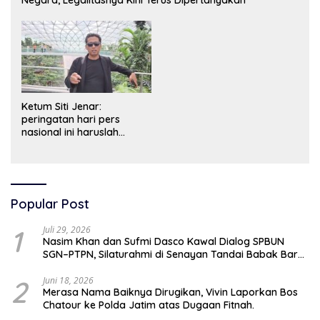
Ketum Siti Jenar:
peringatan hari pers
nasional ini haruslah
dimaknai sebagai bentuk
penghargaan atas peran
pers dalam mencerdaskan
bangsa dan menjaga
demokrasi Indonesia.
Popular Post
1
Juli 29, 2026
Nasim Khan dan Sufmi Dasco Kawal Dialog SPBUN
SGN–PTPN, Silaturahmi di Senayan Tandai Babak Baru
Hubungan Industrial
2
Juni 18, 2026
Merasa Nama Baiknya Dirugikan, Vivin Laporkan Bos
Chatour ke Polda Jatim atas Dugaan Fitnah.