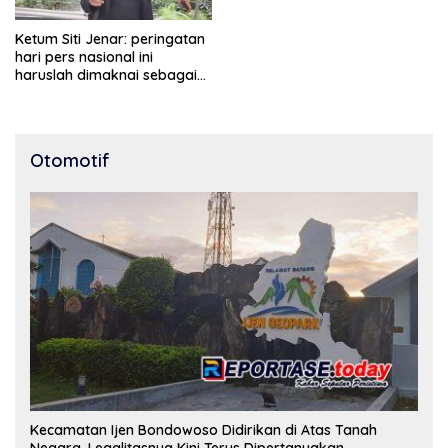
Ketum Siti Jenar: peringatan
hari pers nasional ini
haruslah dimaknai sebagai
bentuk penghargaan atas
peran pers dalam
mencerdaskan bangsa dan
menjaga demokrasi
Otomotif
Indonesia.
Kecamatan Ijen Bondowoso Didirikan di Atas Tanah
Negara, Legalitasnya Kini Terus Dipertanyakan