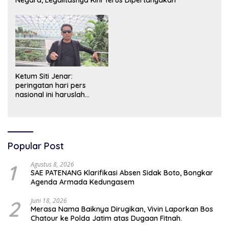
Ketum Siti Jenar:
peringatan hari pers
nasional ini haruslah
dimaknai sebagai bentuk
penghargaan atas peran
pers dalam mencerdaskan
bangsa dan menjaga
demokrasi Indonesia.
Popular Post
1
Agustus 8, 2026
SAE PATENANG Klarifikasi Absen Sidak Boto, Bongkar
Agenda Armada Kedungasem
2
Juni 18, 2026
Merasa Nama Baiknya Dirugikan, Vivin Laporkan Bos
Chatour ke Polda Jatim atas Dugaan Fitnah.