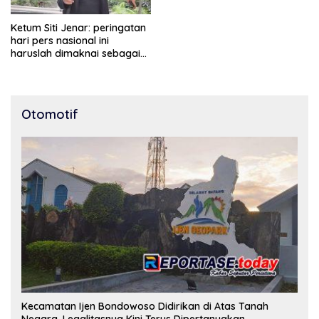
Ketum Siti Jenar: peringatan
hari pers nasional ini
haruslah dimaknai sebagai
bentuk penghargaan atas
peran pers dalam
mencerdaskan bangsa dan
menjaga demokrasi
Otomotif
Indonesia.
Kecamatan Ijen Bondowoso Didirikan di Atas Tanah
Negara, Legalitasnya Kini Terus Dipertanyakan