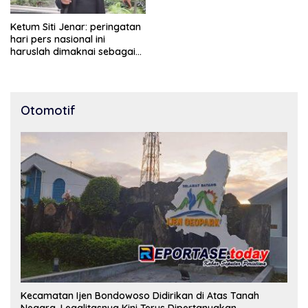
Ketum Siti Jenar: peringatan
hari pers nasional ini
haruslah dimaknai sebagai
bentuk penghargaan atas
peran pers dalam
mencerdaskan bangsa dan
menjaga demokrasi
Otomotif
Indonesia.
Kecamatan Ijen Bondowoso Didirikan di Atas Tanah
Negara, Legalitasnya Kini Terus Dipertanyakan