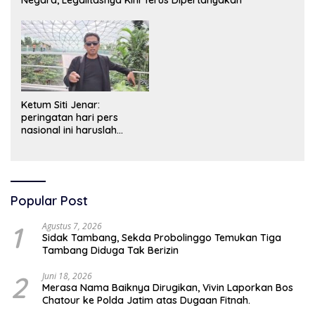
Ketum Siti Jenar:
peringatan hari pers
nasional ini haruslah
dimaknai sebagai bentuk
penghargaan atas peran
pers dalam mencerdaskan
bangsa dan menjaga
demokrasi Indonesia.
Popular Post
1
Agustus 7, 2026
Sidak Tambang, Sekda Probolinggo Temukan Tiga
Tambang Diduga Tak Berizin
2
Juni 18, 2026
Merasa Nama Baiknya Dirugikan, Vivin Laporkan Bos
Chatour ke Polda Jatim atas Dugaan Fitnah.