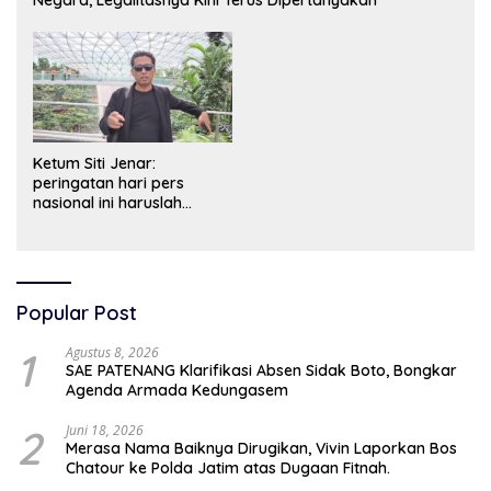
Ketum Siti Jenar:
peringatan hari pers
nasional ini haruslah
dimaknai sebagai bentuk
penghargaan atas peran
pers dalam mencerdaskan
bangsa dan menjaga
demokrasi Indonesia.
Popular Post
1
Agustus 8, 2026
SAE PATENANG Klarifikasi Absen Sidak Boto, Bongkar
Agenda Armada Kedungasem
2
Juni 18, 2026
Merasa Nama Baiknya Dirugikan, Vivin Laporkan Bos
Chatour ke Polda Jatim atas Dugaan Fitnah.