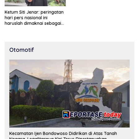
Ketum Siti Jenar: peringatan
hari pers nasional ini
haruslah dimaknai sebagai
bentuk penghargaan atas
peran pers dalam
mencerdaskan bangsa dan
menjaga demokrasi
Otomotif
Indonesia.
Kecamatan Ijen Bondowoso Didirikan di Atas Tanah
Negara, Legalitasnya Kini Terus Dipertanyakan