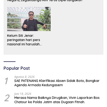
Ketum Siti Jenar:
peringatan hari pers
nasional ini haruslah
dimaknai sebagai bentuk
penghargaan atas peran
pers dalam mencerdaskan
bangsa dan menjaga
demokrasi Indonesia.
Popular Post
1
Agustus 8, 2026
SAE PATENANG Klarifikasi Absen Sidak Boto, Bongkar
Agenda Armada Kedungasem
2
Juni 18, 2026
Merasa Nama Baiknya Dirugikan, Vivin Laporkan Bos
Chatour ke Polda Jatim atas Dugaan Fitnah.