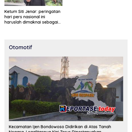
Ketum Siti Jenar: peringatan
hari pers nasional ini
haruslah dimaknai sebagai
bentuk penghargaan atas
peran pers dalam
mencerdaskan bangsa dan
menjaga demokrasi
Otomotif
Indonesia.
Kecamatan Ijen Bondowoso Didirikan di Atas Tanah
Negara, Legalitasnya Kini Terus Dipertanyakan