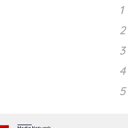
m
1
In
2
3
4
5