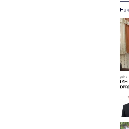
Huk
Juli 
LSM 
DPRD
Data