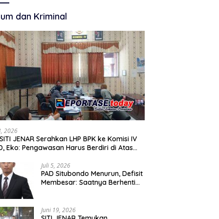
Membangun
Akuntabilitas.
um dan Kriminal
13, 2026
SITI JENAR Serahkan LHP BPK ke Komisi IV
, Eko: Pengawasan Harus Berdiri di Atas
, Bukan Persepsi
Juli 5, 2026
PAD Situbondo Menurun, Defisit
Membesar: Saatnya Berhenti
Mencari Alasan dan Mulai
Membangun Akuntabilitas.
Juni 19, 2026
SITI JENAR Temukan