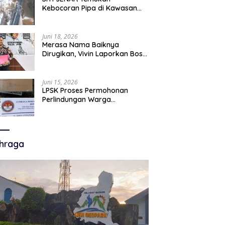
Kebocoran Pipa di Kawasan
Mangrove, Minta Pemerintah
Turun Tangan
Juni 18, 2026
Merasa Nama Baiknya
Dirugikan, Vivin Laporkan Bos
Chatour ke Polda Jatim atas
Dugaan Fitnah.
Juni 15, 2026
LPSK Proses Permohonan
Perlindungan Warga
Karangmalang, Tahap
Verifikasi Administrasi
Berlangsung
hraga