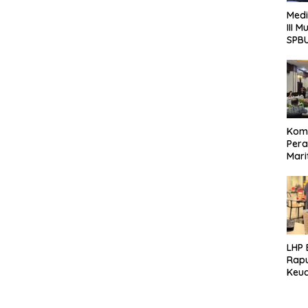
Medi
III 
SPB
Komi
Pera
Mari
Rese
Jawa
LHP
Rap
Keua
Pote
Terk