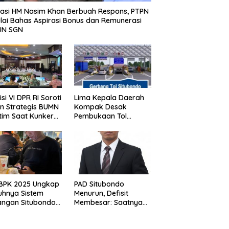
asi HM Nasim Khan Berbuah Respons, PTPN
Mulai Bahas Aspirasi Bonus dan Remunerasi
UN SGN
si VI DPR RI Soroti
Lima Kepala Daerah
n Strategis BUMN
Kompak Desak
tim Saat Kunker
Pembukaan Tol
s di Surabaya,
Prosiwangi, HM Nasim
 Timur Siang Ini
Khan Kawal Aspirasi
ke Pemerintah Pusat
 BPK 2025 Ungkap
PAD Situbondo
uhnya Sistem
Menurun, Defisit
ngan Situbondo,
Membesar: Saatnya
nsi Daerah Belum
Berhenti Mencari
elola Maksimal
Alasan dan Mulai