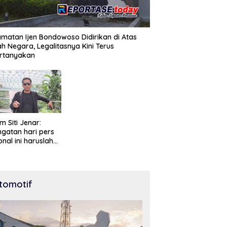
matan Ijen Bondowoso Didirikan di Atas
h Negara, Legalitasnya Kini Terus
ertanyakan
m Siti Jenar:
ngatan hari pers
onal ini haruslah
knai sebagai
tuk penghargaan
 peran pers
am mencerdaskan
tomotif
gsa dan menjaga
krasi Indonesia.