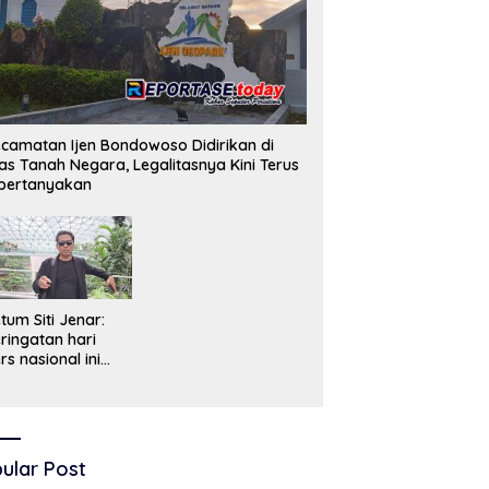
camatan Ijen Bondowoso Didirikan di
as Tanah Negara, Legalitasnya Kini Terus
pertanyakan
tum Siti Jenar:
ringatan hari
rs nasional ini
ruslah dimaknai
bagai bentuk
enghargaan atas
ran pers dalam
encerdaskan
ular Post
angsa dan