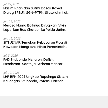
enjaga demokrasi
Juli 29, 2026
donesia.
Nasim Khan dan Sufmi Dasco Kawal
Dialog SPBUN SGN–PTPN, Silaturahmi di
Senayan Tandai Babak Baru Hubungan
Industrial
Juni 18, 2026
Merasa Nama Baiknya Dirugikan, Vivin
Laporkan Bos Chatour ke Polda Jatim
atas Dugaan Fitnah.
Juni 19, 2026
SITI JENAR Temukan Kebocoran Pipa di
Kawasan Mangrove, Minta Pemerintah
Turun Tangan
Juli 5, 2026
PAD Situbondo Menurun, Defisit
Membesar: Saatnya Berhenti Mencari
Alasan dan Mulai Membangun
Akuntabilitas.
Juli 10, 2026
LHP BPK 2025 Ungkap Rapuhnya Sistem
Keuangan Situbondo, Potensi Daerah
Belum Terkelola Maksimal