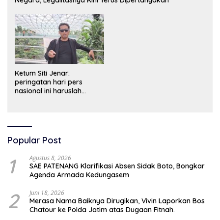
Ketum Siti Jenar:
peringatan hari pers
nasional ini haruslah
dimaknai sebagai bentuk
penghargaan atas peran
pers dalam mencerdaskan
bangsa dan menjaga
demokrasi Indonesia.
Popular Post
1
Agustus 8, 2026
SAE PATENANG Klarifikasi Absen Sidak Boto, Bongkar
Agenda Armada Kedungasem
2
Juni 18, 2026
Merasa Nama Baiknya Dirugikan, Vivin Laporkan Bos
Chatour ke Polda Jatim atas Dugaan Fitnah.