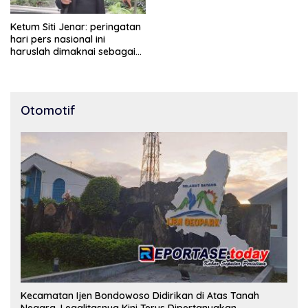
Ketum Siti Jenar: peringatan
hari pers nasional ini
haruslah dimaknai sebagai
bentuk penghargaan atas
peran pers dalam
mencerdaskan bangsa dan
menjaga demokrasi
Otomotif
Indonesia.
Kecamatan Ijen Bondowoso Didirikan di Atas Tanah
Negara, Legalitasnya Kini Terus Dipertanyakan