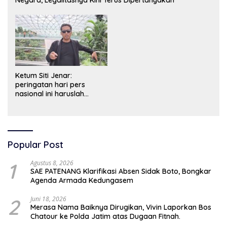
Ketum Siti Jenar:
peringatan hari pers
nasional ini haruslah
dimaknai sebagai bentuk
penghargaan atas peran
pers dalam mencerdaskan
bangsa dan menjaga
demokrasi Indonesia.
Popular Post
1
Agustus 8, 2026
SAE PATENANG Klarifikasi Absen Sidak Boto, Bongkar
Agenda Armada Kedungasem
2
Juni 18, 2026
Merasa Nama Baiknya Dirugikan, Vivin Laporkan Bos
Chatour ke Polda Jatim atas Dugaan Fitnah.