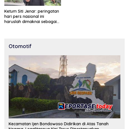
Ketum Siti Jenar: peringatan
hari pers nasional ini
haruslah dimaknai sebagai
bentuk penghargaan atas
peran pers dalam
mencerdaskan bangsa dan
menjaga demokrasi
Otomotif
Indonesia.
Kecamatan Ijen Bondowoso Didirikan di Atas Tanah
Negara, Legalitasnya Kini Terus Dipertanyakan