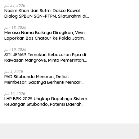
enjaga demokrasi
Juli 29, 2026
donesia.
Nasim Khan dan Sufmi Dasco Kawal
Dialog SPBUN SGN–PTPN, Silaturahmi di
Senayan Tandai Babak Baru Hubungan
Industrial
Juni 18, 2026
Merasa Nama Baiknya Dirugikan, Vivin
Laporkan Bos Chatour ke Polda Jatim
atas Dugaan Fitnah.
Juni 19, 2026
SITI JENAR Temukan Kebocoran Pipa di
Kawasan Mangrove, Minta Pemerintah
Turun Tangan
Juli 5, 2026
PAD Situbondo Menurun, Defisit
Membesar: Saatnya Berhenti Mencari
Alasan dan Mulai Membangun
Akuntabilitas.
Juli 10, 2026
LHP BPK 2025 Ungkap Rapuhnya Sistem
Keuangan Situbondo, Potensi Daerah
Belum Terkelola Maksimal