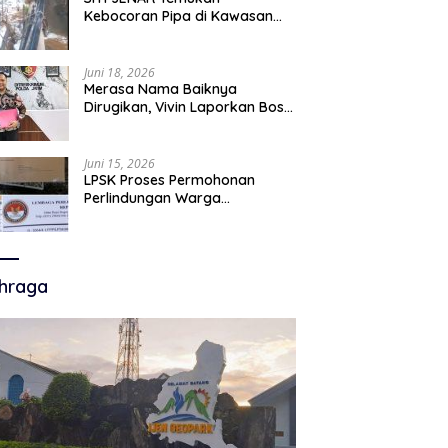
Kebocoran Pipa di Kawasan
Mangrove, Minta Pemerintah
Turun Tangan
Juni 18, 2026
Merasa Nama Baiknya
Dirugikan, Vivin Laporkan Bos
Chatour ke Polda Jatim atas
Dugaan Fitnah.
Juni 15, 2026
LPSK Proses Permohonan
Perlindungan Warga
Karangmalang, Tahap
Verifikasi Administrasi
Berlangsung
hraga