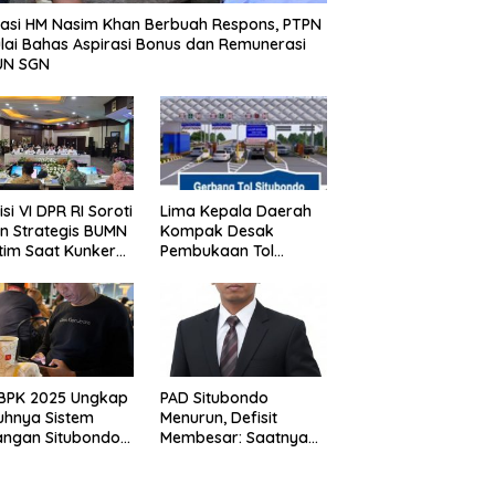
asi HM Nasim Khan Berbuah Respons, PTPN
Mulai Bahas Aspirasi Bonus dan Remunerasi
UN SGN
si VI DPR RI Soroti
Lima Kepala Daerah
n Strategis BUMN
Kompak Desak
tim Saat Kunker
Pembukaan Tol
s di Surabaya,
Prosiwangi, HM Nasim
 Timur Siang Ini
Khan Kawal Aspirasi
ke Pemerintah Pusat
 BPK 2025 Ungkap
PAD Situbondo
uhnya Sistem
Menurun, Defisit
ngan Situbondo,
Membesar: Saatnya
nsi Daerah Belum
Berhenti Mencari
elola Maksimal
Alasan dan Mulai