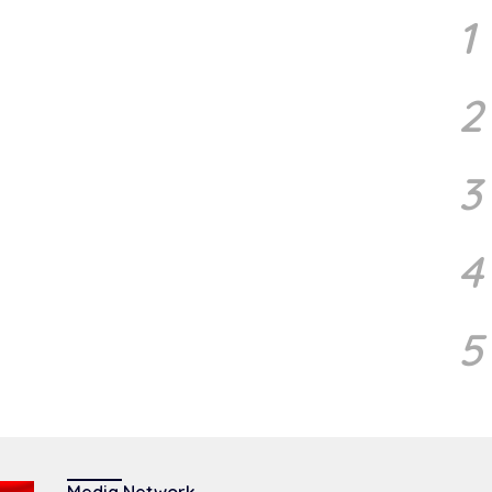
m
1
In
2
3
4
5