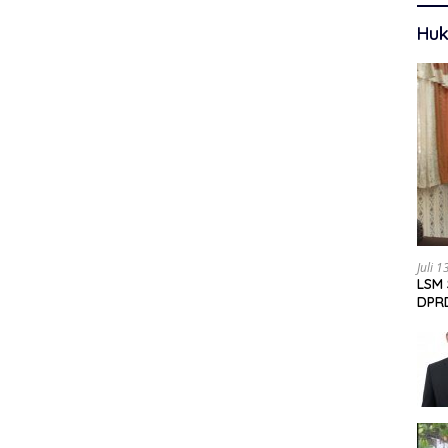
Huk
Juli 
LSM 
DPRD
Data