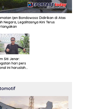
matan Ijen Bondowoso Didirikan di Atas
h Negara, Legalitasnya Kini Terus
ertanyakan
m Siti Jenar:
ngatan hari pers
onal ini haruslah
knai sebagai
tuk penghargaan
 peran pers
am mencerdaskan
tomotif
gsa dan menjaga
krasi Indonesia.