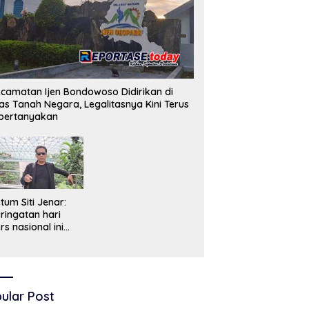
camatan Ijen Bondowoso Didirikan di
as Tanah Negara, Legalitasnya Kini Terus
pertanyakan
tum Siti Jenar:
ringatan hari
rs nasional ini
ruslah dimaknai
bagai bentuk
enghargaan atas
ran pers dalam
encerdaskan
ular Post
angsa dan