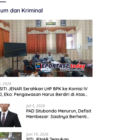
Membangun
Akuntabilitas.
um dan Kriminal
13, 2026
SITI JENAR Serahkan LHP BPK ke Komisi IV
, Eko: Pengawasan Harus Berdiri di Atas
, Bukan Persepsi
Juli 5, 2026
PAD Situbondo Menurun, Defisit
Membesar: Saatnya Berhenti
Mencari Alasan dan Mulai
Membangun Akuntabilitas.
Juni 19, 2026
SITI JENAR Temukan