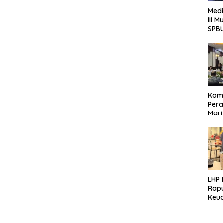
Medi
III 
SPB
Komi
Pera
Mari
Rese
Jawa
LHP
Rap
Keua
Pote
Terk