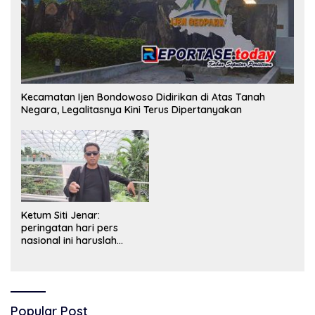
Kecamatan Ijen Bondowoso Didirikan di Atas Tanah
Negara, Legalitasnya Kini Terus Dipertanyakan
Ketum Siti Jenar:
peringatan hari pers
nasional ini haruslah
dimaknai sebagai bentuk
penghargaan atas peran
pers dalam mencerdaskan
bangsa dan menjaga
demokrasi Indonesia.
Popular Post