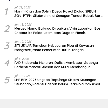
1
Juli 29, 2026
Nasim Khan dan Sufmi Dasco Kawal Dialog SPBUN
SGN–PTPN, Silaturahmi di Senayan Tandai Babak Baru
Hubungan Industrial
2
Juni 18, 2026
Merasa Nama Baiknya Dirugikan, Vivin Laporkan Bos
Chatour ke Polda Jatim atas Dugaan Fitnah.
3
Juni 19, 2026
SITI JENAR Temukan Kebocoran Pipa di Kawasan
Mangrove, Minta Pemerintah Turun Tangan
4
Juli 5, 2026
PAD Situbondo Menurun, Defisit Membesar: Saatnya
Berhenti Mencari Alasan dan Mulai Membangun
Akuntabilitas.
5
Juli 10, 2026
LHP BPK 2025 Ungkap Rapuhnya Sistem Keuangan
Situbondo, Potensi Daerah Belum Terkelola Maksimal