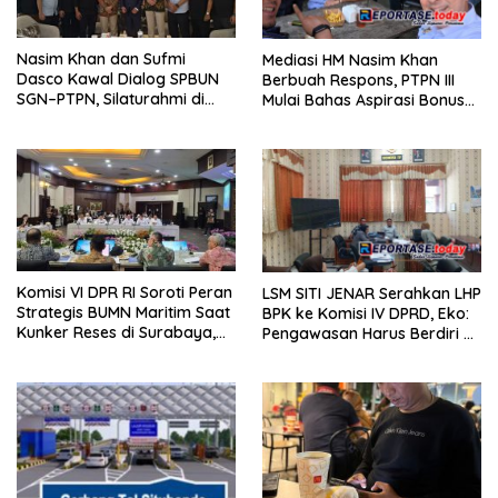
Nasim Khan dan Sufmi
Mediasi HM Nasim Khan
Dasco Kawal Dialog SPBUN
Berbuah Respons, PTPN III
SGN–PTPN, Silaturahmi di
Mulai Bahas Aspirasi Bonus
Senayan Tandai Babak Baru
dan Remunerasi SPBUN SGN
Hubungan Industrial
Komisi VI DPR RI Soroti Peran
LSM SITI JENAR Serahkan LHP
Strategis BUMN Maritim Saat
BPK ke Komisi IV DPRD, Eko:
Kunker Reses di Surabaya,
Pengawasan Harus Berdiri di
Jawa Timur Siang Ini
Atas Data, Bukan Persepsi