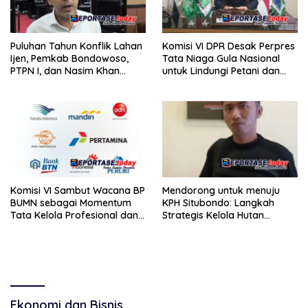
Puluhan Tahun Konflik Lahan
Komisi VI DPR Desak Perpres
Ijen, Pemkab Bondowoso,
Tata Niaga Gula Nasional
PTPN I, dan Nasim Khan
untuk Lindungi Petani dan
Sepakat Cari Titik Damai
Kendalikan Harga
Komisi VI Sambut Wacana BP
Mendorong untuk menuju
BUMN sebagai Momentum
KPH Situbondo: Langkah
Tata Kelola Profesional dan
Strategis Kelola Hutan
Transparan
Secara Mandiri
Ekonomi dan Bisnis