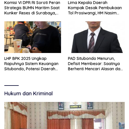
Komisi VI DPR RI Soroti Peran
Lima Kepala Daerah
Strategis BUMN Maritim Saat
Kompak Desak Pembukaan
Kunker Reses di Surabaya,
Tol Prosiwangi, HM Nasim
Jawa Timur Siang Ini
Khan Kawal Aspirasi ke
Pemerintah Pusat
LHP BPK 2025 Ungkap
PAD Situbondo Menurun,
Rapuhnya Sistem Keuangan
Defisit Membesar: Saatnya
Situbondo, Potensi Daerah
Berhenti Mencari Alasan dan
Belum Terkelola Maksimal
Mulai Membangun
Akuntabilitas.
Hukum dan Kriminal