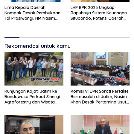
Lima Kepala Daerah
LHP BPK 2025 Ungkap
Kompak Desak Pembukaan
Rapuhnya Sistem Keuangan
Tol Prosiwangi, HM Nasim
Situbondo, Potensi Daerah
Khan Kawal Aspirasi ke
Belum Terkelola Maksimal
Pemerintah Pusat
Rekomendasi untuk kamu
Kunjungan Kajati Jatim ke
Komisi VI DPR Soroti Pertalite
Bondowoso Perkuat Sinergi
Bermasalah di Jatim, Nasim
Agroforestry dan Wisata
Khan Desak Pertamina Usut
Hutan Berkelanjutan
dan Ganti Rugi