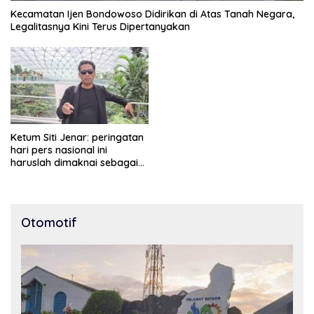
Kecamatan Ijen Bondowoso Didirikan di Atas Tanah Negara,
Legalitasnya Kini Terus Dipertanyakan
Ketum Siti Jenar: peringatan
hari pers nasional ini
haruslah dimaknai sebagai
bentuk penghargaan atas
peran pers dalam
mencerdaskan bangsa dan
menjaga demokrasi
Otomotif
Indonesia.