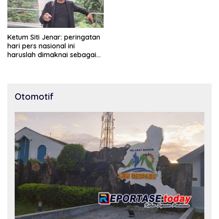
Ketum Siti Jenar: peringatan
hari pers nasional ini
haruslah dimaknai sebagai
bentuk penghargaan atas
peran pers dalam
mencerdaskan bangsa dan
menjaga demokrasi
Otomotif
Indonesia.