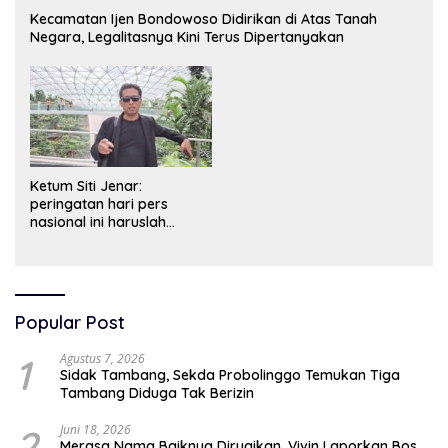
Kecamatan Ijen Bondowoso Didirikan di Atas Tanah
Negara, Legalitasnya Kini Terus Dipertanyakan
Ketum Siti Jenar:
peringatan hari pers
nasional ini haruslah
dimaknai sebagai bentuk
penghargaan atas peran
pers dalam mencerdaskan
bangsa dan menjaga
demokrasi Indonesia.
Popular Post
1
Agustus 7, 2026
Sidak Tambang, Sekda Probolinggo Temukan Tiga
Tambang Diduga Tak Berizin
2
Juni 18, 2026
Merasa Nama Baiknya Dirugikan, Vivin Laporkan Bos