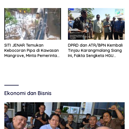
Belum Terkelola Maksimal
Mulai Membangun
Akuntabilitas.
SITI JENAR Temukan
DPRD dan ATR/BPN Kembali
Kebocoran Pipa di Kawasan
Tinjau Karangmalang Siang
Mangrove, Minta Pemerintah
Ini, Fakta Sengketa HGU
Turun Tangan
Terus Diungkap
Ekonomi dan Bisnis