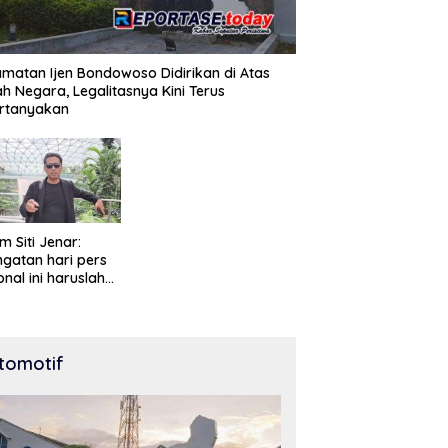
matan Ijen Bondowoso Didirikan di Atas
h Negara, Legalitasnya Kini Terus
ertanyakan
m Siti Jenar:
ngatan hari pers
onal ini haruslah
knai sebagai
tuk penghargaan
 peran pers
am mencerdaskan
tomotif
gsa dan menjaga
krasi Indonesia.