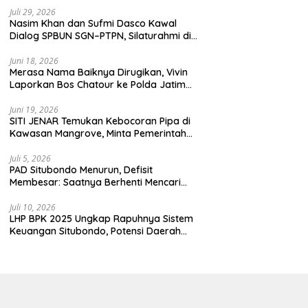
enjaga demokrasi
Juli 29, 2026
donesia.
Nasim Khan dan Sufmi Dasco Kawal
Dialog SPBUN SGN–PTPN, Silaturahmi di
Senayan Tandai Babak Baru Hubungan
Industrial
Juni 18, 2026
Merasa Nama Baiknya Dirugikan, Vivin
Laporkan Bos Chatour ke Polda Jatim
atas Dugaan Fitnah.
Juni 19, 2026
SITI JENAR Temukan Kebocoran Pipa di
Kawasan Mangrove, Minta Pemerintah
Turun Tangan
Juli 5, 2026
PAD Situbondo Menurun, Defisit
Membesar: Saatnya Berhenti Mencari
Alasan dan Mulai Membangun
Akuntabilitas.
Juli 10, 2026
LHP BPK 2025 Ungkap Rapuhnya Sistem
Keuangan Situbondo, Potensi Daerah
Belum Terkelola Maksimal