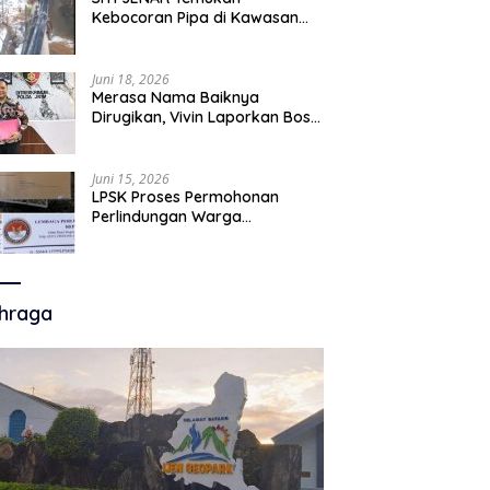
Kebocoran Pipa di Kawasan
Mangrove, Minta Pemerintah
Turun Tangan
Juni 18, 2026
Merasa Nama Baiknya
Dirugikan, Vivin Laporkan Bos
Chatour ke Polda Jatim atas
Dugaan Fitnah.
Juni 15, 2026
LPSK Proses Permohonan
Perlindungan Warga
Karangmalang, Tahap
Verifikasi Administrasi
Berlangsung
hraga