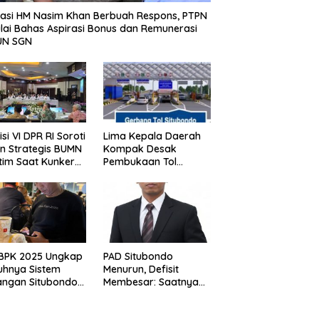
 Aspirasi ke Pemerintah
Belum Terkelola Maksimal
M
asi HM Nasim Khan Berbuah Respons, PTPN
t
Mulai Bahas Aspirasi Bonus dan Remunerasi
UN SGN
si VI DPR RI Soroti
Lima Kepala Daerah
n Strategis BUMN
Kompak Desak
tim Saat Kunker
Pembukaan Tol
s di Surabaya,
Prosiwangi, HM Nasim
 Timur Siang Ini
Khan Kawal Aspirasi
ke Pemerintah Pusat
 BPK 2025 Ungkap
PAD Situbondo
uhnya Sistem
Menurun, Defisit
ngan Situbondo,
Membesar: Saatnya
nsi Daerah Belum
Berhenti Mencari
elola Maksimal
Alasan dan Mulai