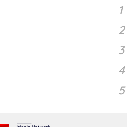
m
1
In
2
3
4
5