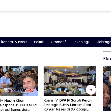
Ekonomi & Bisnis
Politik
Otomotif
Teknologi
Olahrag
Eko
 DPR RI Soroti Peran
Lima
LSM SITI JENAR Serahkan LHP
s BUMN Maritim Saat
Desa
BPK ke Komisi IV DPRD, Eko:
eses di Surabaya,
Pros
Pengawasan Harus Berdiri di