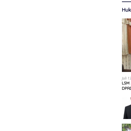
Huk
Juli 
LSM 
DPRD
Data