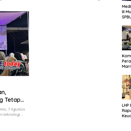
ur Siang Ini
Kawal
Atas Data, Bukan Persepsi
Medi
Pusa
III 
SPB
Komi
Pera
Mari
Rese
Jawa
an,
ng Tetap
LHP
mis, 7 Agustus
Rap
an teknologi…
Keua
Pote
Terk