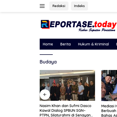
Langsung
Redaksi
Indeks
ke
konten
Home
Berita
Hukum & Kriminal
Budaya
dan Sufmi Dasco
Komisi VI
Mediasi HM Nasim Khan
og SPBUN SGN–
Strategi
Berbuah Respons, PTPN III Mulai
rahmi di Senayan
Kunker R
Bahas Aspirasi Bonus dan