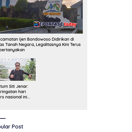
camatan Ijen Bondowoso Didirikan di
as Tanah Negara, Legalitasnya Kini Terus
pertanyakan
tum Siti Jenar:
ringatan hari
rs nasional ini
ruslah dimaknai
bagai bentuk
enghargaan atas
ran pers dalam
encerdaskan
ular Post
angsa dan