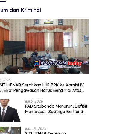
Membangun
Akuntabilitas.
um dan Kriminal
13, 2026
SITI JENAR Serahkan LHP BPK ke Komisi IV
, Eko: Pengawasan Harus Berdiri di Atas
, Bukan Persepsi
Juli 5, 2026
PAD Situbondo Menurun, Defisit
Membesar: Saatnya Berhenti
Mencari Alasan dan Mulai
Membangun Akuntabilitas.
Juni 19, 2026
SITI JENAR Temukan