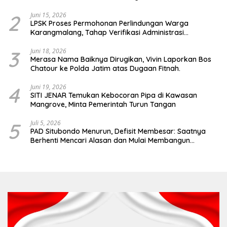
Hubungan Industrial
2
Juni 15, 2026
LPSK Proses Permohonan Perlindungan Warga
Karangmalang, Tahap Verifikasi Administrasi
Berlangsung
3
Juni 18, 2026
Merasa Nama Baiknya Dirugikan, Vivin Laporkan Bos
Chatour ke Polda Jatim atas Dugaan Fitnah.
4
Juni 19, 2026
SITI JENAR Temukan Kebocoran Pipa di Kawasan
Mangrove, Minta Pemerintah Turun Tangan
5
Juli 5, 2026
PAD Situbondo Menurun, Defisit Membesar: Saatnya
Berhenti Mencari Alasan dan Mulai Membangun
Akuntabilitas.