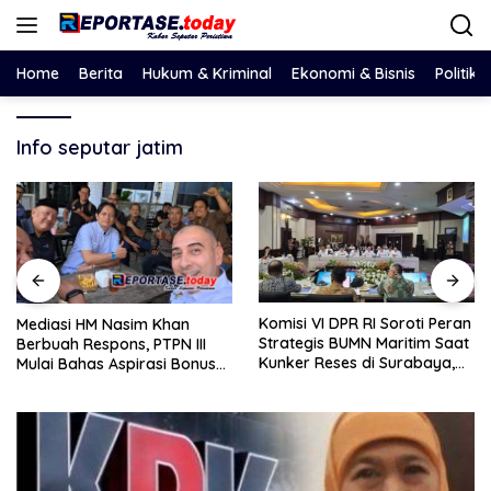
Langsung
ke
konten
Home
Berita
Hukum & Kriminal
Ekonomi & Bisnis
Politik
Info seputar jatim
Komisi VI DPR RI Soroti Peran
Mediasi HM Nasim Khan
Strategis BUMN Maritim Saat
Berbuah Respons, PTPN III
Kunker Reses di Surabaya,
Mulai Bahas Aspirasi Bonus
Jawa Timur Siang Ini
dan Remunerasi SPBUN SGN