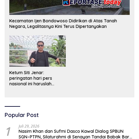
Kecamatan Ijen Bondowoso Didirikan di Atas Tanah
Negara, Legalitasnya Kini Terus Dipertanyakan
Ketum Siti Jenar:
peringatan hari pers
nasional ini haruslah
dimaknai sebagai bentuk
penghargaan atas peran
pers dalam mencerdaskan
bangsa dan menjaga
demokrasi Indonesia.
Popular Post
1
Juli 29, 2026
Nasim Khan dan Sufmi Dasco Kawal Dialog SPBUN
SGN–PTPN, Silaturahmi di Senayan Tandai Babak Baru