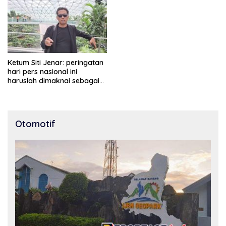
Ketum Siti Jenar: peringatan
hari pers nasional ini
haruslah dimaknai sebagai
bentuk penghargaan atas
peran pers dalam
mencerdaskan bangsa dan
menjaga demokrasi
Otomotif
Indonesia.