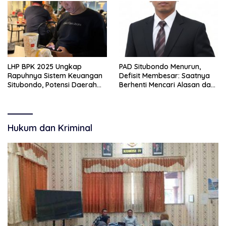
Pemerintah Pusat
LHP BPK 2025 Ungkap
PAD Situbondo Menurun,
Rapuhnya Sistem Keuangan
Defisit Membesar: Saatnya
Situbondo, Potensi Daerah
Berhenti Mencari Alasan dan
Belum Terkelola Maksimal
Mulai Membangun
Akuntabilitas.
Hukum dan Kriminal