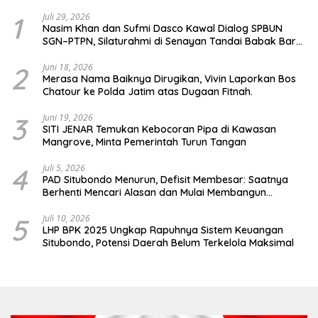
1
Juli 29, 2026
Nasim Khan dan Sufmi Dasco Kawal Dialog SPBUN
SGN–PTPN, Silaturahmi di Senayan Tandai Babak Baru
Hubungan Industrial
2
Juni 18, 2026
Merasa Nama Baiknya Dirugikan, Vivin Laporkan Bos
Chatour ke Polda Jatim atas Dugaan Fitnah.
3
Juni 19, 2026
SITI JENAR Temukan Kebocoran Pipa di Kawasan
Mangrove, Minta Pemerintah Turun Tangan
4
Juli 5, 2026
PAD Situbondo Menurun, Defisit Membesar: Saatnya
Berhenti Mencari Alasan dan Mulai Membangun
Akuntabilitas.
5
Juli 10, 2026
LHP BPK 2025 Ungkap Rapuhnya Sistem Keuangan
Situbondo, Potensi Daerah Belum Terkelola Maksimal