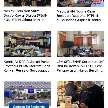
Nasim Khan dan Sufmi
Mediasi HM Nasim Khan
Dasco Kawal Dialog SPBUN
Berbuah Respons, PTPN III
SGN–PTPN, Silaturahmi di
Mulai Bahas Aspirasi Bonus
Senayan Tandai Babak Baru
dan Remunerasi SPBUN SGN
Hubungan Industrial
Komisi VI DPR RI Soroti Peran
LSM SITI JENAR Serahkan LHP
Strategis BUMN Maritim Saat
BPK ke Komisi IV DPRD, Eko:
Kunker Reses di Surabaya,
Pengawasan Harus Berdiri di
Jawa Timur Siang Ini
Atas Data, Bukan Persepsi