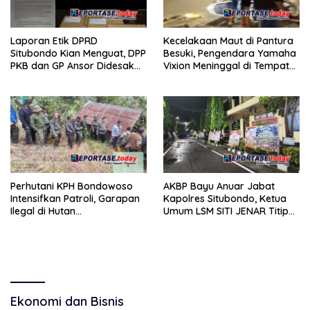
Laporan Etik DPRD
Kecelakaan Maut di Pantura
Situbondo Kian Menguat, DPP
Besuki, Pengendara Yamaha
PKB dan GP Ansor Didesak
Vixion Meninggal di Tempat
Bertindak Tegas
Malam ini
Perhutani KPH Bondowoso
AKBP Bayu Anuar Jabat
Intensifkan Patroli, Garapan
Kapolres Situbondo, Ketua
Ilegal di Hutan
Umum LSM SITI JENAR Titip
Sumbermalang Ditertibkan
Harapan Supremasi Hukum
Untuk Situbondo Kedepan
Ekonomi dan Bisnis