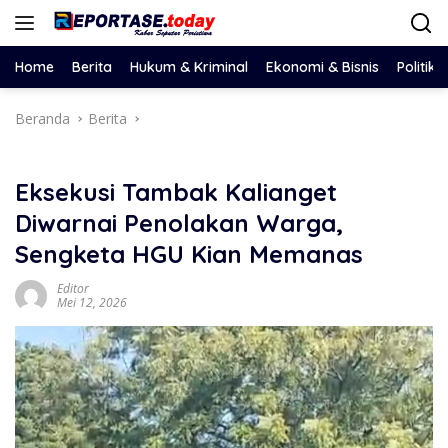
Langsung
ke
konten
Home
Berita
Hukum & Kriminal
Ekonomi & Bisnis
Politik
Beranda
Berita
Eksekusi Tambak Kalianget
Diwarnai Penolakan Warga,
Sengketa HGU Kian Memanas
Editor
Mei 12, 2026