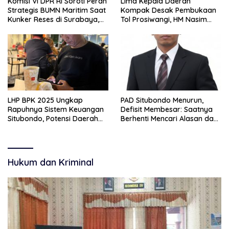
Komisi VI DPR RI Soroti Peran
Lima Kepala Daerah
Strategis BUMN Maritim Saat
Kompak Desak Pembukaan
Kunker Reses di Surabaya,
Tol Prosiwangi, HM Nasim
Jawa Timur Siang Ini
Khan Kawal Aspirasi ke
Pemerintah Pusat
LHP BPK 2025 Ungkap
PAD Situbondo Menurun,
Rapuhnya Sistem Keuangan
Defisit Membesar: Saatnya
Situbondo, Potensi Daerah
Berhenti Mencari Alasan dan
Belum Terkelola Maksimal
Mulai Membangun
Akuntabilitas.
Hukum dan Kriminal