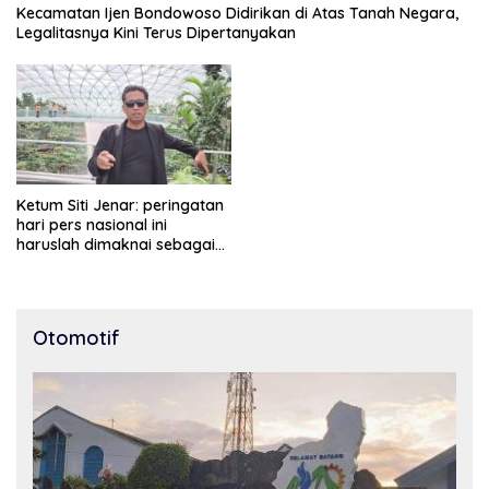
Kecamatan Ijen Bondowoso Didirikan di Atas Tanah Negara,
Legalitasnya Kini Terus Dipertanyakan
Ketum Siti Jenar: peringatan
hari pers nasional ini
haruslah dimaknai sebagai
bentuk penghargaan atas
peran pers dalam
mencerdaskan bangsa dan
menjaga demokrasi
Otomotif
Indonesia.