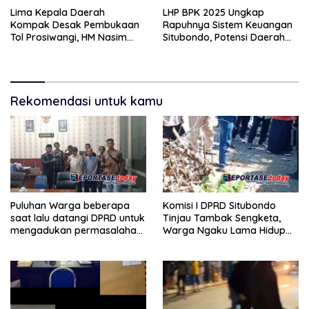
Lima Kepala Daerah
LHP BPK 2025 Ungkap
Kompak Desak Pembukaan
Rapuhnya Sistem Keuangan
Tol Prosiwangi, HM Nasim
Situbondo, Potensi Daerah
Khan Kawal Aspirasi ke
Belum Terkelola Maksimal
Pemerintah Pusat
Rekomendasi untuk kamu
Puluhan Warga beberapa
Komisi I DPRD Situbondo
saat lalu datangi DPRD untuk
Tinjau Tambak Sengketa,
mengadukan permasalahan
Warga Ngaku Lama Hidup
pelik yang selama ini mereka
dalam Tekanan
alami.Terkait sengketa tanah
tambak di Desa Kalianget
Kecamatan Banyuglugur