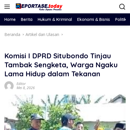
Langsung
ke
konten
Home
Berita
Hukum & Kriminal
Ekonomi & Bisnis
Politik
Beranda
Artikel dan Ulasan
Komisi I DPRD Situbondo Tinjau
Tambak Sengketa, Warga Ngaku
Lama Hidup dalam Tekanan
Editor
Mei 8, 2026