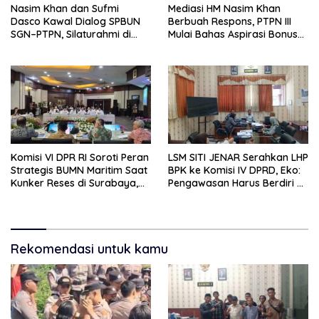
Nasim Khan dan Sufmi
Mediasi HM Nasim Khan
Dasco Kawal Dialog SPBUN
Berbuah Respons, PTPN III
SGN–PTPN, Silaturahmi di
Mulai Bahas Aspirasi Bonus
Senayan Tandai Babak Baru
dan Remunerasi SPBUN SGN
Hubungan Industrial
Komisi VI DPR RI Soroti Peran
LSM SITI JENAR Serahkan LHP
Strategis BUMN Maritim Saat
BPK ke Komisi IV DPRD, Eko:
Kunker Reses di Surabaya,
Pengawasan Harus Berdiri di
Jawa Timur Siang Ini
Atas Data, Bukan Persepsi
Rekomendasi untuk kamu