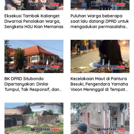
Eksekusi Tambak Kalianget
Puluhan Warga beberapa
Diwarnai Penolakan Warga,
saat lalu datangi DPRD untuk
Sengketa HGU Kian Memanas
mengadukan permasalahan
pelik yang selama ini mereka
alami.Terkait sengketa tanah
tambak di Desa Kalianget
Kecamatan Banyuglugur
BK DPRD Situbondo
Kecelakaan Maut di Pantura
Dipertanyakan: Dinilai
Besuki, Pengendara Yamaha
Tumpul, Tak Responsif, dan
Vixion Meninggal di Tempat
Cenderung Abaikan Dugaan
Malam ini
Etik