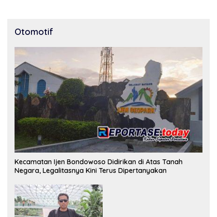
peran pers dalam
mencerdaskan bangsa dan
menjaga demokrasi
Otomotif
Indonesia.
Kecamatan Ijen Bondowoso Didirikan di Atas Tanah
Negara, Legalitasnya Kini Terus Dipertanyakan