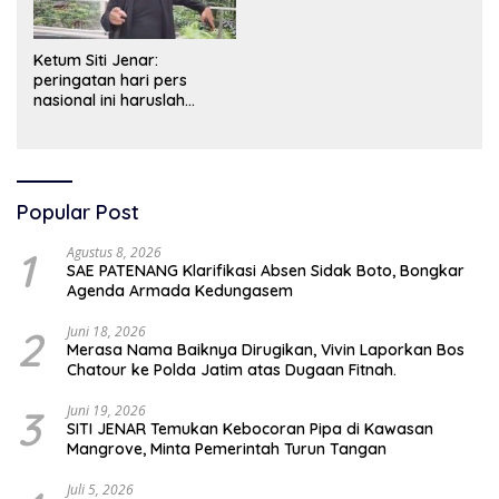
Ketum Siti Jenar:
peringatan hari pers
nasional ini haruslah
dimaknai sebagai bentuk
penghargaan atas peran
pers dalam mencerdaskan
bangsa dan menjaga
demokrasi Indonesia.
Popular Post
1
Agustus 8, 2026
SAE PATENANG Klarifikasi Absen Sidak Boto, Bongkar
Agenda Armada Kedungasem
2
Juni 18, 2026
Merasa Nama Baiknya Dirugikan, Vivin Laporkan Bos
Chatour ke Polda Jatim atas Dugaan Fitnah.
3
Juni 19, 2026
SITI JENAR Temukan Kebocoran Pipa di Kawasan
Mangrove, Minta Pemerintah Turun Tangan
Juli 5, 2026