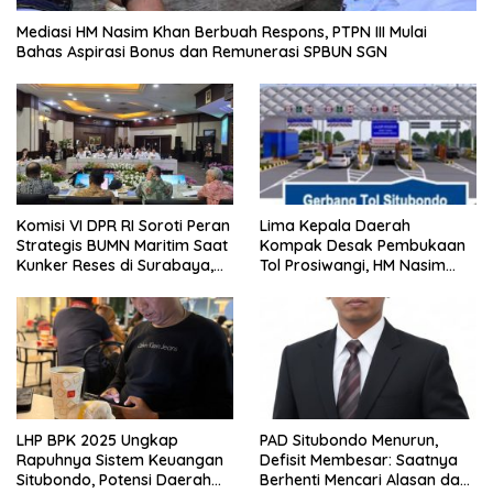
Mediasi HM Nasim Khan Berbuah Respons, PTPN III Mulai
Bahas Aspirasi Bonus dan Remunerasi SPBUN SGN
Komisi VI DPR RI Soroti Peran
Lima Kepala Daerah
Strategis BUMN Maritim Saat
Kompak Desak Pembukaan
Kunker Reses di Surabaya,
Tol Prosiwangi, HM Nasim
Jawa Timur Siang Ini
Khan Kawal Aspirasi ke
Pemerintah Pusat
LHP BPK 2025 Ungkap
PAD Situbondo Menurun,
Rapuhnya Sistem Keuangan
Defisit Membesar: Saatnya
Situbondo, Potensi Daerah
Berhenti Mencari Alasan dan