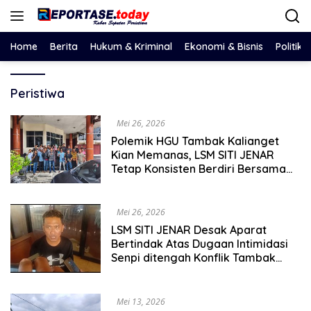
Langsung
ke
konten
Home
Berita
Hukum & Kriminal
Ekonomi & Bisnis
Politik
Peristiwa
Mei 26, 2026
Polemik HGU Tambak Kalianget
Kian Memanas, LSM SITI JENAR
Tetap Konsisten Berdiri Bersama
Warga
Mei 26, 2026
LSM SITI JENAR Desak Aparat
Bertindak Atas Dugaan Intimidasi
Senpi ditengah Konflik Tambak
Situbondo
Mei 13, 2026