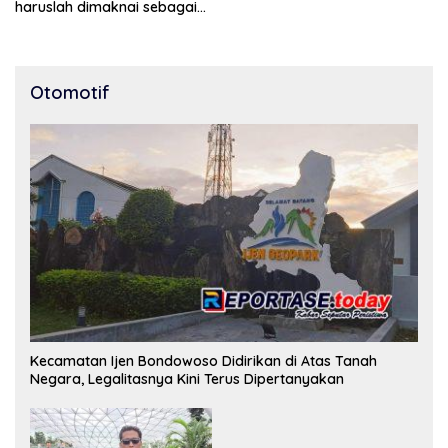
haruslah dimaknai sebagai
bentuk penghargaan atas
peran pers dalam
mencerdaskan bangsa dan
menjaga demokrasi
Otomotif
Indonesia.
Kecamatan Ijen Bondowoso Didirikan di Atas Tanah
Negara, Legalitasnya Kini Terus Dipertanyakan