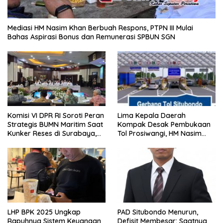
Mediasi HM Nasim Khan Berbuah Respons, PTPN III Mulai
Bahas Aspirasi Bonus dan Remunerasi SPBUN SGN
Komisi VI DPR RI Soroti Peran
Lima Kepala Daerah
Strategis BUMN Maritim Saat
Kompak Desak Pembukaan
Kunker Reses di Surabaya,
Tol Prosiwangi, HM Nasim
Jawa Timur Siang Ini
Khan Kawal Aspirasi ke
Pemerintah Pusat
LHP BPK 2025 Ungkap
PAD Situbondo Menurun,
Rapuhnya Sistem Keuangan
Defisit Membesar: Saatnya