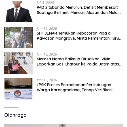
Juli 5, 2026
PAD Situbondo Menurun, Defisit Membesar:
Saatnya Berhenti Mencari Alasan dan Mulai
Membangun Akuntabilitas.
Juni 19, 2026
SITI JENAR Temukan Kebocoran Pipa di
Kawasan Mangrove, Minta Pemerintah Turun
Tangan
Juni 18, 2026
Merasa Nama Baiknya Dirugikan, Vivin
Laporkan Bos Chatour ke Polda Jatim atas
Dugaan Fitnah.
Juni 15, 2026
LPSK Proses Permohonan Perlindungan
Warga Karangmalang, Tahap Verifikasi
Administrasi Berlangsung
Olahraga