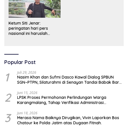
Ketum Siti Jenar:
peringatan hari pers
nasional ini haruslah
dimaknai sebagai bentuk
penghargaan atas peran
pers dalam mencerdaskan
bangsa dan menjaga
demokrasi Indonesia.
Popular Post
1
Juli 29, 2026
Nasim Khan dan Sufmi Dasco Kawal Dialog SPBUN
SGN–PTPN, Silaturahmi di Senayan Tandai Babak Baru
Hubungan Industrial
2
Juni 15, 2026
LPSK Proses Permohonan Perlindungan Warga
Karangmalang, Tahap Verifikasi Administrasi
Berlangsung
3
Juni 18, 2026
Merasa Nama Baiknya Dirugikan, Vivin Laporkan Bos
Chatour ke Polda Jatim atas Dugaan Fitnah.