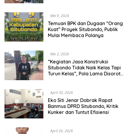
ini mereka alami.Terkait sengketa
tanah tambak di Desa Kalianget
Kecamatan Banyuglugur
Mei 9, 2026
Temuan BPK dan Dugaan “Orang
Kuat” Proyek Situbondo, Publik
Mulai Membaca Polanya
Mei 2, 2026
“Kegiatan Jasa Konstruksi
Situbondo Tidak Naik Kelas Tapi
Turun Kelas”, Pola Lama Disorot
Lagi.
April 30, 2026
Eko Siti Jenar Dobrak Rapat
Banmus DPRD Situbondo, Kritik
Kunker dan Tuntut Efisiensi
April 26, 2026